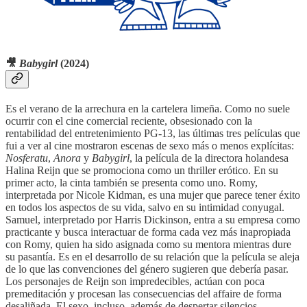
🎥
Babygirl
(2024)
Es el verano de la arrechura en la cartelera limeña. Como no suele
ocurrir con el cine comercial reciente, obsesionado con la
rentabilidad del entretenimiento PG-13, las últimas tres películas que
fui a ver al cine mostraron escenas de sexo más o menos explícitas:
Nosferatu
,
Anora
y
Babygirl
, la película de la directora holandesa
Halina Reijn que se promociona como un thriller erótico. En su
primer acto, la cinta también se presenta como uno. Romy,
interpretada por Nicole Kidman, es una mujer que parece tener éxito
en todos los aspectos de su vida, salvo en su intimidad conyugal.
Samuel, interpretado por Harris Dickinson, entra a su empresa como
practicante y busca interactuar de forma cada vez más inapropiada
con Romy, quien ha sido asignada como su mentora mientras dure
su pasantía. Es en el desarrollo de su relación que la película se aleja
de lo que las convenciones del género sugieren que debería pasar.
Los personajes de Reijn son impredecibles, actúan con poca
premeditación y procesan las consecuencias del affaire de forma
desaliñada. El sexo, incluso, además de despertar silencios