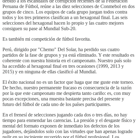
debido a los escándalos de corrupción recientes de la Federación
Peruana de Fútbol, reúne a las diez selecciones de Conmebol en dos
grupos de cinco. Los equipos de cada grupo juegan todos contra
todos y los tres primeros clasifican a un hexagonal final. Las seis
selecciones del hexagonal hacen lo propio y las cuatro mejores
consiguen su pase al Mundial Sub-20.
Es también mi competición de fútbol favorita.
Perú, dirigido por "Chemo" Del Solar, ha perdido sus cuatro
partidos de la fase de grupos y ya está eliminado. Y este resultado es
coherente con nuestra historia en el campeonato. Nuestro país solo
ha accedido al hexagonal final en tres ocasiones (1999, 2013 y
2015) y en ninguna de ellas clasificó al Mundial.
El éxito nacional no es un factor que haga que me guste este torneo.
De hecho, nuestro permanente fracaso es consecuencia de la razón
por la que este campeonato me despierta tanto cariño: es, con muy
pocas excepciones, una muestra bastante precisa del presente y
futuro del fútbol de cada uno de los países participantes.
En el frenesí de selecciones jugando cada dos o tres días, no hay
tiempo para enmendar las carencias. La presión y el desgaste físico y
mental del formato exponen de inmediato los defectos de los
jugadores, dejándolos solo con las virtudes que han apenas logrado
pulir en su incipiente recorrido por el fútbol profesional. Los