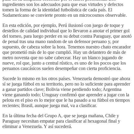
ingredientes son los adecuados para que esas virtudes y defectos
tomen la forma de la identidad futbolística de cada país. El
Sudamericano se convierte pronto en un microcosmos observable.
En esta edición, por ejemplo, Perú ilusionó con juego de toque y
destellos de calidad individual que lo llevaron a anotar el primer gol
del torneo, para luego perder en su debut contra Paraguay, que anotó
de penal tras una mano random de un defensor peruano y, por
supuesto, de cabeza sobre la hora. Tenemos nuestro chato encarador
que prometió más de lo que cumplió. Hay un delantero de más de
metro noventa que no sabe cabecear. Hay un blanco jugando de
nueve, rol que, junto a central rústico, es uno de los pocos que los
peruanos caucásicos suelen desempeñar con cierta proficiencia.
Sucede lo mismo en los otros países. Venezuela demostró que ahora
sí se juega fútbol en su territorio, pero no lo suficiente para aprender
a ganar partidos clave; Bolivia viene perdiendo todo; Argentina
viene ganando todo; Uruguay confirmó que aprender a jugar con la
pelota en el piso es lo mejor que le ha pasado a su fútbol en tiempos
recientes; Brasil, aunque juega mal, va a clasificar.
En la última fecha del Grupo A, que se juega mañana, Chile y
Paraguay necesitan empatar para clasificar al hexagonal final y
eliminar a Venezuela. Y así sucederá.