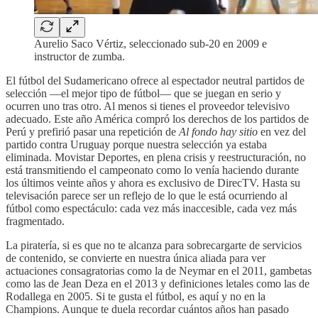
Aurelio Saco Vértiz, seleccionado sub-20 en 2009 e
instructor de zumba.
El fútbol del Sudamericano ofrece al espectador neutral partidos de
selección —el mejor tipo de fútbol— que se juegan en serio y
ocurren uno tras otro. Al menos si tienes el proveedor televisivo
adecuado. Este año América compró los derechos de los partidos de
Perú y prefirió pasar una repetición de
Al fondo hay sitio
en vez del
partido contra Uruguay porque nuestra selección ya estaba
eliminada. Movistar Deportes, en plena crisis y reestructuración, no
está transmitiendo el campeonato como lo venía haciendo durante
los últimos veinte años y ahora es exclusivo de DirecTV. Hasta su
televisación parece ser un reflejo de lo que le está ocurriendo al
fútbol como espectáculo: cada vez más inaccesible, cada vez más
fragmentado.
La piratería, si es que no te alcanza para sobrecargarte de servicios
de contenido, se convierte en nuestra única aliada para ver
actuaciones consagratorias como la de Neymar en el 2011, gambetas
como las de Jean Deza en el 2013 y definiciones letales como las de
Rodallega en 2005. Si te gusta el fútbol, es aquí y no en la
Champions. Aunque te duela recordar cuántos años han pasado