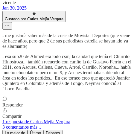
vicente
Jan 30, 2025
Gustado por Carlos Mejía Vergara
- me gustaría saber más de la crisis de Movistar Deportes (que viene
de hace años, pero que 2 de sus periodistas estrella se hayan ido ya
es alarmante)
- esa sub20 de Ahmed era todo csm, la calidad que tenía el Churrito
Hinostroza... también recuerdo con cariño la de Gustavo Ferrín en el
2011, con Ascues, Callens, Cueva, Arroé, Carrillo, Noronha... había
mucho chocolatero pero ni un 9, y Ascues terminaba subiendo al
área en todos los partidos... En ese torneo creo que apareció Juanfer
Quintero en Colombia y además de Tongo, Neymar conoció al
"Loco Patadita"
Responder
Compartir
1 respuesta de Carlos Mejía Vergara
3 comentarios más...
Lo mejor de
Último
Debates