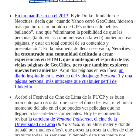
En un manifiesto en el 2013
, Kyle Drake, fundador de
Neocities, decía que “cuando Yahoo cerró GeoCities, hicieron
más que borrar un montón de GIFs odiosos de bebitos
bailando”, sino que “eliminaron la posibilidad de que las
personas (tanto viejas como nuevas en la web) pudieran crear
páginas, y estar en total control de su contenido y
presentación”. En la búsqueda de llenar ese vacío,
Neocities
ha encontrado una comunidad dedicada a crear
experiencias en HTML que mantengan el espíritu de las
viejas páginas de GeoCities, pero que también exploren
nuevas herramientas
. Aquí dos páginas en esa línea:
un
diario inspirado en la estética del videojuego
Persona 3
y
una
página personal más intrigante que cualquier perfil de
LinkedIn
.
Acabó el Festival de Cine de Lima de la PUCP y es buen
momento para recordar que no es el único festival, ni el único
momento del año en el que puedes ver películas que no
lleguen a las carteleras comerciales. Hoy te recomiendo
revisar
la cartelera de
Ventana Indiscreta
, el cine de la
Universidad de Lima
(
full disclosure
: mi alma mater y donde
trabajé por muchos años), que presenta presenta ciclos de cine
gratuitos todas las semanas. Y también date una vuelta por