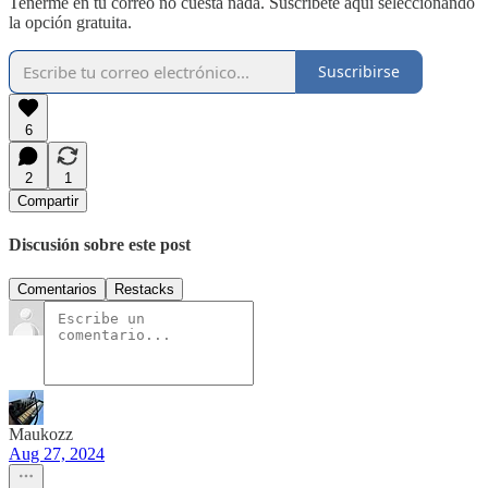
Tenerme en tu correo no cuesta nada. Suscríbete aquí seleccionando
la opción gratuita.
Suscribirse
6
2
1
Compartir
Discusión sobre este post
Comentarios
Restacks
Maukozz
Aug 27, 2024