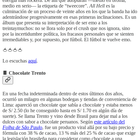
energía más rockera. De allí que adoptaran —medio en broma,
medio en serio— la etiqueta de “tweecore”.
All Hell
es la
culminación de un proceso de veinte años en los que la banda ha ido
adentrándose progresivamente en esas primeras inclinaciones. Es un
álbum que presenta su interpretación de ser emo a los
treintaymuchos: no se llora solo por el crush que nos ignora, sino
por la incertidumbre política, los fracasos personales que se sienten
irremediables y, por supuesto, por fútbol. El fútbol te vuelve emo.
🍅🍅🍅🍅
Lo escuchas
aquí
.
🍫
Chocolate Trento
En una fecha indeterminada dentro de estos últimos dos años,
ocurrió un milagro en algunas bodegas y tiendas de conveniencia de
Lima: apareció un chocolate que sabía a chocolate y estaba menos
de S/ 2.50 (lo he conseguido hasta en S/ 1.70 en algún día de
suerte). Se llama Trento y vino desde Brasil para dejar mal a los
dulces con sabor a chocolate peruanos. Según
este artículo del
Folha de São Paulo
, fue un producto viral allá por su bajo precio y
fórmula con 38 % de cacao, 13 % más del 25 % de cacao que exige
la legislación brasileña para considerar como chocolate a una