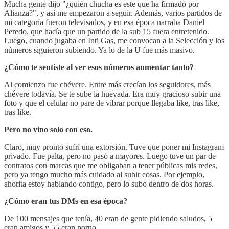
Mucha gente dijo "¿quién chucha es este que ha firmado por
Alianza?", y así me empezaron a seguir. Además, varios partidos de
mi categoría fueron televisados, y en esa época narraba Daniel
Peredo, que hacía que un partido de la sub 15 fuera entretenido.
Luego, cuando jugaba en Inti Gas, me convocan a la Selección y los
números siguieron subiendo. Ya lo de la U fue más masivo.
¿Cómo te sentiste al ver esos números aumentar tanto?
Al comienzo fue chévere. Entre más crecían los seguidores, más
chévere todavía. Se te sube la huevada. Era muy gracioso subir una
foto y que el celular no pare de vibrar porque llegaba like, tras like,
tras like.
Pero no vino solo con eso.
Claro, muy pronto sufrí una extorsión. Tuve que poner mi Instagram
privado. Fue palta, pero no pasó a mayores. Luego tuve un par de
contratos con marcas que me obligaban a tener públicas mis redes,
pero ya tengo mucho más cuidado al subir cosas. Por ejemplo,
ahorita estoy hablando contigo, pero lo subo dentro de dos horas.
¿Cómo eran tus DMs en esa época?
De 100 mensajes que tenía, 40 eran de gente pidiendo saludos, 5
eran amigos y 55 eran porno.