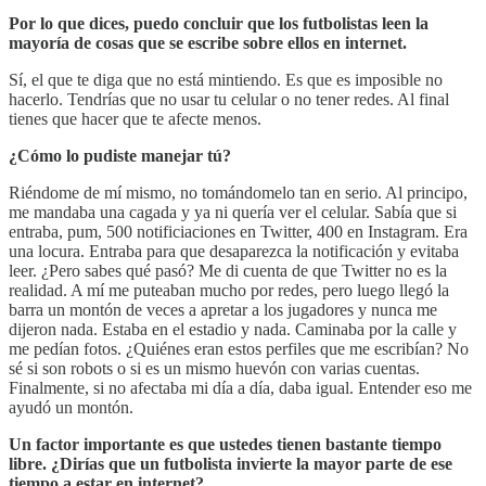
Por lo que dices, puedo concluir que los futbolistas leen la
mayoría de cosas que se escribe sobre ellos en internet.
Sí, el que te diga que no está mintiendo. Es que es imposible no
hacerlo. Tendrías que no usar tu celular o no tener redes. Al final
tienes que hacer que te afecte menos.
¿Cómo lo pudiste manejar tú?
Riéndome de mí mismo, no tomándomelo tan en serio. Al principo,
me mandaba una cagada y ya ni quería ver el celular. Sabía que si
entraba, pum, 500 notificiaciones en Twitter, 400 en Instagram. Era
una locura. Entraba para que desaparezca la notificación y evitaba
leer. ¿Pero sabes qué pasó? Me di cuenta de que Twitter no es la
realidad. A mí me puteaban mucho por redes, pero luego llegó la
barra un montón de veces a apretar a los jugadores y nunca me
dijeron nada. Estaba en el estadio y nada. Caminaba por la calle y
me pedían fotos. ¿Quiénes eran estos perfiles que me escribían? No
sé si son robots o si es un mismo huevón con varias cuentas.
Finalmente, si no afectaba mi día a día, daba igual. Entender eso me
ayudó un montón.
Un factor importante es que ustedes tienen bastante tiempo
libre. ¿Dirías que un futbolista invierte la mayor parte de ese
tiempo a estar en internet?