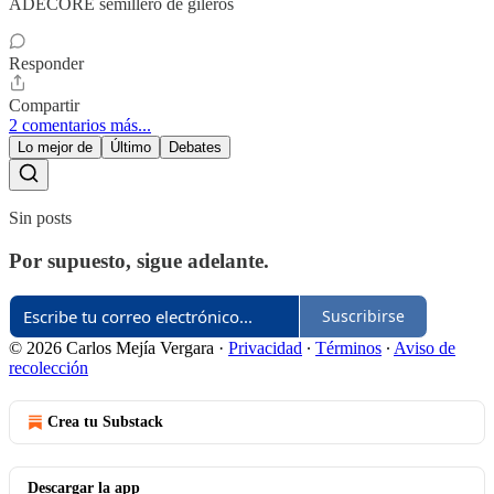
ADECORE semillero de gileros
Responder
Compartir
2 comentarios más...
Lo mejor de
Último
Debates
Sin posts
Por supuesto, sigue adelante.
Suscribirse
© 2026 Carlos Mejía Vergara
·
Privacidad
∙
Términos
∙
Aviso de
recolección
Crea tu Substack
Descargar la app