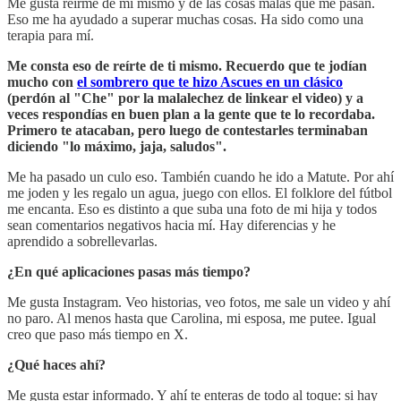
Me gusta reírme de mí mismo y de las cosas malas que me pasan.
Eso me ha ayudado a superar muchas cosas. Ha sido como una
terapia para mí.
Me consta eso de reírte de ti mismo. Recuerdo que te jodían
mucho con
el sombrero que te hizo Ascues en un clásico
(perdón al "Che" por la malalechez de linkear el video) y a
veces respondías en buen plan a la gente que te lo recordaba.
Primero te atacaban, pero luego de contestarles terminaban
diciendo "lo máximo, jaja, saludos".
Me ha pasado un culo eso. También cuando he ido a Matute. Por ahí
me joden y les regalo un agua, juego con ellos. El folklore del fútbol
me encanta. Eso es distinto a que suba una foto de mi hija y todos
sean comentarios negativos hacia mí. Hay diferencias y he
aprendido a sobrellevarlas.
¿En qué aplicaciones pasas más tiempo?
Me gusta Instagram. Veo historias, veo fotos, me sale un video y ahí
no paro. Al menos hasta que Carolina, mi esposa, me putee. Igual
creo que paso más tiempo en X.
¿Qué haces ahí?
Me gusta estar informado. Y ahí te enteras de todo al toque: si hay